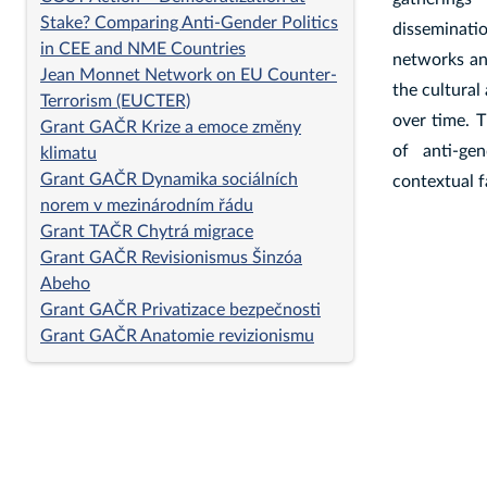
Stake? Comparing Anti-Gender Politics
disseminati
in CEE and NME Countries
networks and
Jean Monnet Network on EU Counter-
the cultural
Terrorism (EUCTER)
over time. T
Grant GAČR Krize a emoce změny
of anti-ge
klimatu
Grant GAČR Dynamika sociálních
contextual f
norem v mezinárodním řádu
Grant TAČR Chytrá migrace
Grant GAČR Revisionismus Šinzóa
Abeho
Grant GAČR Privatizace bezpečnosti
Grant GAČR Anatomie revizionismu