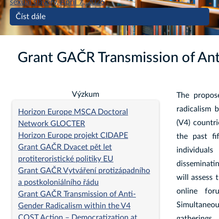
sexual slavery, April 7, 2026
Číst dále
Grant GAČR Transmission of Ant
Výzkum
The propose
radicalism b
Horizon Europe MSCA Doctoral
(V4) countr
Network GLOCTER
Horizon Europe projekt CIDAPE
the past fi
Grant GAČR Dvacet pět let
individuals
protiteroristické politiky EU
disseminatin
Grant GAČR Vytváření protizápadního
will assess 
a postkoloniálního řádu
online for
Grant GAČR Transmission of Anti-
Simultaneous
Gender Radicalism within the V4
COST Action – Democratization at
gatherings