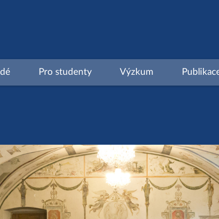
idé
Pro studenty
Výzkum
Publikac