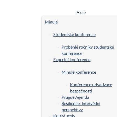
Akce
Minulé
Studentské konference
Proběhlé ročníky studentské
konference
Expertní konference
Minulé konference
Konference privatizace
bezpečnosti
Prague Agenda
Resilience: Intervědní
perspektivy
Kulaté stoly