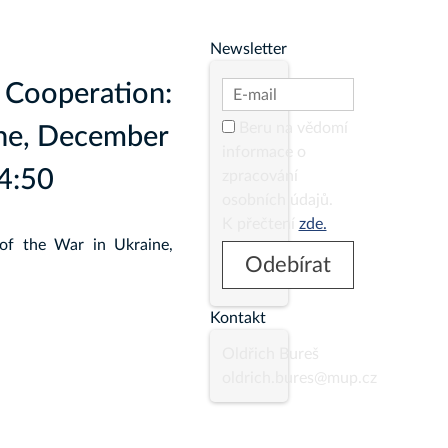
Newsletter
 Cooperation:
Beru na vědomí
ine, December
informace o
4:50
zpracování
osobních údajů.
K přečtení
zde.
of the War in Ukraine,
Kontakt
Oldřich Bureš
oldrich.bures@mup.cz