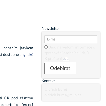
i
Newsletter
Beru na vědomí informace o
. Jednacím jazykem
zpracování osobních údajů.
nci dostupné
anglické
K přečtení
zde.
Kontakt
Oldřich Bureš
oldrich.bures@mup.cz
ti ČR pod záštitou
 expertní konferenci