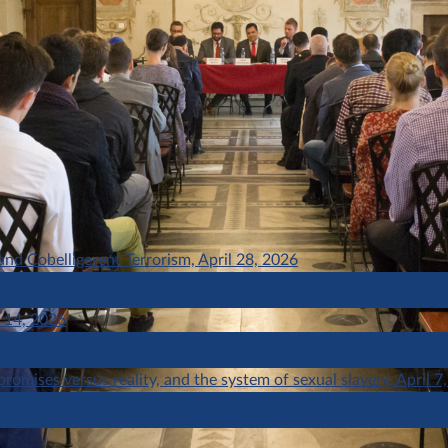
nd Cobelligerent Terrorism, April 28, 2026
l 14, 2026
omises versus reality, and the system of sexual slavery, April 7