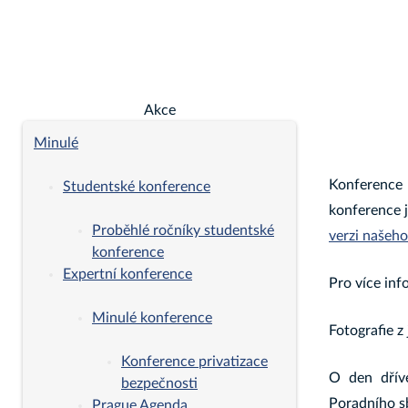
Akce
Minulé
Konference
Studentské konference
konference j
Proběhlé ročníky studentské
verzi našeh
konference
Expertní konference
Pro více inf
Minulé konference
Fotografie z
Konference privatizace
O den dřív
bezpečnosti
Poradního sb
Prague Agenda