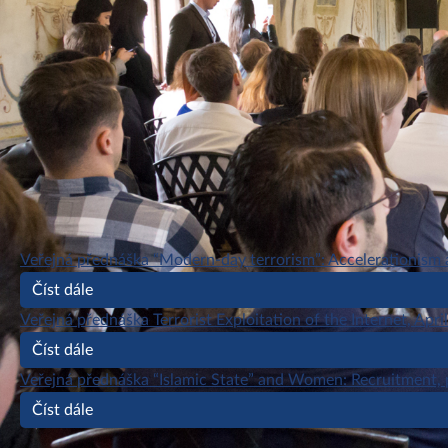
Veřejná přednáška “Modern-day terrorism”: Accelerationism a
Číst dále
Veřejná přednáška Terrorist Exploitation of the Internet, Apri
Číst dále
Veřejná přednáška “Islamic State” and Women: Recruitment, pr
Číst dále