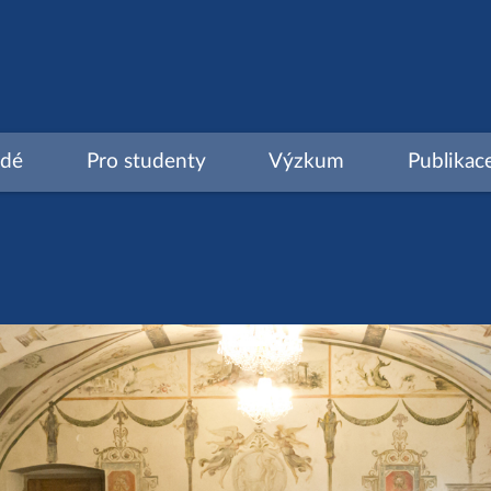
idé
Pro studenty
Výzkum
Publikac