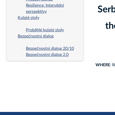
Resilience: Intervědní
Serb
perspektivy
Kulaté stoly
th
Proběhlé kulaté stoly
Bezpečnostní dialog
Bezpečnostní dialog 20/10
Bezpečnostní dialog 2.0
WHERE
: 