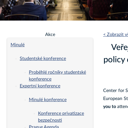
Akce
< Zobrazit 
Minulé
Veře
policy
Studentské konference
Proběhlé ročníky studentské
konference
Expertní konference
Center for S
European St
Minulé konference
you
to
atte
Konference privatizace
bezpečnosti
Prague Agenda