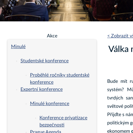
Akce
< Zobrazit 
Minulé
Válka 
Studentské konference
Proběhlé ročníky studentské
Bude mít r
konference
Expertní konference
systém? Mů
tvrdých san
Minulé konference
světové poli
Přijďte s ná
Konference privatizace
politickým 
bezpečnosti
ekonomem
Prague Agenda