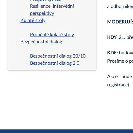
Resilience: Intervědní
a odborníke
perspektivy
Kulaté stoly
MODERUJÍ:
Proběhlé kulaté stoly
KDY:
21. bř
Bezpečnostní dialog
KDE:
budova
Bezpečnostní dialog 20/10
Prosíme o p
Bezpečnostní dialog 2.0
Akce bude
registrace).