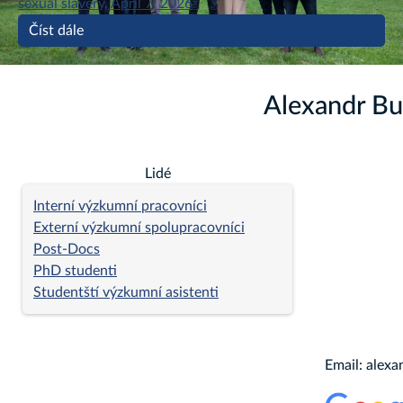
sexual slavery, April 7, 2026
Číst dále
Alexandr Bur
Lidé
Interní výzkumní pracovníci
Externí výzkumní spolupracovníci
Post-Docs
PhD studenti
Studentští výzkumní asistenti
Email: alex