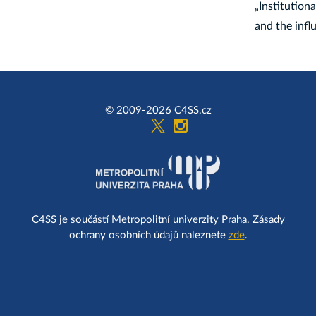
„Institution
and the infl
© 2009-2026 C4SS.cz
C4SS je součástí Metropolitní univerzity Praha. Zásady
ochrany osobních údajů naleznete
zde
.