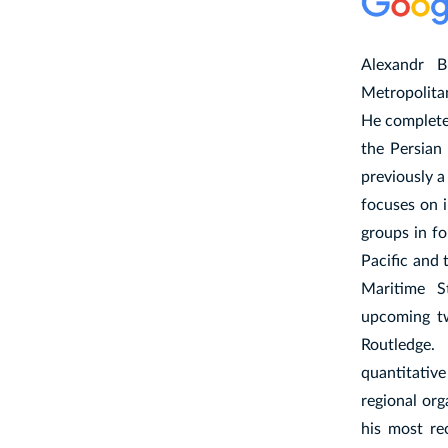
Alexandr B
Metropolita
He complete
the Persian
previously a
focuses on i
groups in fo
Pacific and 
Maritime S
upcoming tw
Routledge.
quantitativ
regional org
his most re